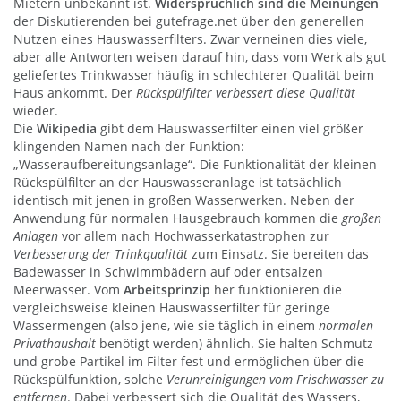
Mietern unbekannt ist.
Widersprüchlich
sind die Meinungen
der Diskutierenden bei gutefrage.net über den generellen
Nutzen eines Hauswasserfilters. Zwar verneinen dies viele,
aber alle Antworten weisen darauf hin, dass vom Werk als gut
geliefertes Trinkwasser häufig in schlechterer Qualität beim
Haus ankommt. Der
Rückspülfilter verbessert diese Qualität
wieder.
Die
Wikipedia
gibt dem Hauswasserfilter einen viel größer
klingenden Namen nach der Funktion:
„Wasseraufbereitungsanlage“. Die Funktionalität der kleinen
Rückspülfilter an der Hauswasseranlage ist tatsächlich
identisch mit jenen in großen Wasserwerken. Neben der
Anwendung für normalen Hausgebrauch kommen die
großen
Anlagen
vor allem nach Hochwasserkatastrophen zur
Verbesserung der Trinkqualität
zum Einsatz. Sie bereiten das
Badewasser in Schwimmbädern auf oder entsalzen
Meerwasser. Vom
Arbeitsprinzip
her funktionieren die
vergleichsweise kleinen Hauswasserfilter für geringe
Wassermengen (also jene, wie sie täglich in einem
normalen
Privathaushalt
benötigt werden) ähnlich. Sie halten Schmutz
und grobe Partikel im Filter fest und ermöglichen über die
Rückspülfunktion, solche
Verunreinigungen vom Frischwasser zu
entfernen
. Dabei verbessert sich die Qualität des Wassers,