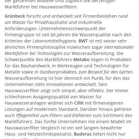
der genannten Modelle sind zugleich die derzeitigen
Marktführer bei Hauswasserfiltern.
Grünbeck
forscht und entwickelt seit Firmenbestehen
rund
um Wasser
für Privathaushalte und industrielle
Anforderungen. Unternehmensschwerpunkt der
Firmengruppe ist seit 60 Jahren die Wasserqualität nach den
Kriterien der Lebensmittelhygiene.
BWT
ist mit seiner sehr
ähnlichen Firmenphilosophie inzwischen sogar
internationaler
Marktführer bei Technologien
zur Wasseraufbereitung. Die
Schwerpunkte des Marktführers
Metabo
liegen in Produkten
für das Bauhandwerk, in Werkzeugen und Technologien für
Metalle sowie in
Outdoorprodukten, zum Beispiel für den Garten
.
Wasseraufbereitung ist hier dennoch ein Punkt, für den das
Unternehmen stets Innovationen entwickelt. Sein
Hauswasserfilter zeigt sich simpel, aber effektiv. Der immer
schlechteren Ausgangsqualität von Wasser für
Hauswasseranlagen widmet sich
Cillit
mit firmeneigenen
Lösungen auf modernem Standard. Darüber hinaus gehören
auch
Pflegemittel zum Filtern und Enthärten
zum Sortiment des
Marktführers. Das fünfte Unternehmen mit einem Modell im
Hauswasserfilter Vergleich ist ein seit langem bewährter
Haus- und Heiztechnikspezialist.
Buderus
liefert nicht nur