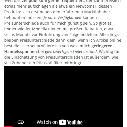
Wen das
Zielpublikum gerne frequentiert
, der kann preislich
etwas mehr aufschlagen als etwa ein Newcomer, dessen
Produkte sich erst neben den erfahrenen Marktinhaber
behaupten müssen.
Je nach Verfügbarkeit
können
Preisunterschiede auch für mich günstig sein. So gibt es
immer wieder Modellaktionen mit großen Rabatten, etwa
sechs Monate vor Einführung von Folgemodellen. Allerdings
bleiben Preisunterschiede dann klein, wenn ich Artikel online
bestelle. Hierbei profitiere ich von wesentlich
geringeren
Handelsspannen
bei
gleichwertigem Lieferzustand
. Wichtig für
die Einschätzung von Preisunterschieden ist außerdem, wie
viel Zubehör ein Rückspülfilter mitbringt.