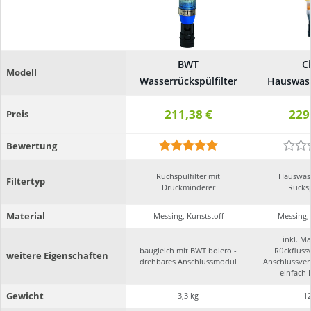
BWT
Ci
Modell
Wasserrückspülfilter
Hauswass
211,38 €
229
Preis
Bewertung
Rüchspülfilter mit
Hauswass
Filtertyp
Druckminderer
Rücksp
Material
Messing, Kunststoff
Messing, 
inkl. M
baugleich mit BWT bolero -
Rückflussv
weitere Eigenschaften
drehbares Anschlussmodul
Anschlussver
einfach 
Gewicht
3,3 kg
12