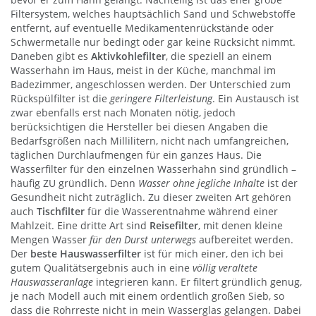
Filtersystem, welches hauptsächlich Sand und Schwebstoffe
entfernt, auf eventuelle Medikamentenrückstände oder
Schwermetalle nur bedingt oder gar keine Rücksicht nimmt.
Daneben gibt es
Aktivkohlefilter
, die speziell an einem
Wasserhahn im Haus, meist in der Küche, manchmal im
Badezimmer, angeschlossen werden. Der Unterschied zum
Rückspülfilter ist die
geringere Filterleistung
. Ein Austausch ist
zwar ebenfalls erst nach Monaten nötig, jedoch
berücksichtigen die Hersteller bei diesen Angaben die
Bedarfsgrößen nach Millilitern, nicht nach umfangreichen,
täglichen Durchlaufmengen für ein ganzes Haus. Die
Wasserfilter für den einzelnen Wasserhahn sind gründlich –
häufig ZU gründlich. Denn
Wasser ohne jegliche Inhalte
ist der
Gesundheit nicht zuträglich. Zu dieser zweiten Art gehören
auch
Tischfilter
für die Wasserentnahme während einer
Mahlzeit. Eine dritte Art sind
Reisefilter
, mit denen kleine
Mengen Wasser
für den Durst unterwegs
aufbereitet werden.
Der
beste Hauswasserfilter
ist für mich einer, den ich bei
gutem Qualitätsergebnis auch in eine
völlig veraltete
Hauswasseranlage
integrieren kann. Er filtert gründlich genug,
je nach Modell auch mit einem ordentlich großen Sieb, so
dass die Rohrreste nicht in mein Wasserglas gelangen. Dabei