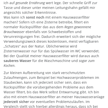
ich auf
gesunde Ernährung
wert lege. Der schnelle Griff zur
Tasse und dieser unter meinen Leitungshahn gefällt mir
angesichts solcher Erkenntnisse.
Was kann ich
sonst noch
mit einem Hauswasserfilter
machen? Sofern ich eine Zisterne betreibe, filtert ein
normaler Rückspülfilter das aus dem
Regen gewonnene
Brauchwasser
ebenfalls von Schwebestoffen und
Verunreinigungen frei. Dadurch erweitert sich der mögliche
Verwendungszweck dieses kostenlosen, meist verfügbaren
„Schatzes“ aus der Natur. Üblicherweise wird
Zisternenwasser nur für das Spülwasser im WC verwendet.
Bei der Qualität meiner Hauswasserfilter wird daraus auch
sauberes Wasser
für die Waschmaschine und
sogar zum
Kochen
.
Zur kleinen Aufbereitung von stark verschmutzten
Zulaufmengen, zum Beispiel bei Hochwasserproblemen im
Staubecken, kann ich jederzeit sicher sein, dass ein
Rückspülfilter die vorübergehenden Probleme aus dem
Wasser filtert, bis das Werk selbst Entwarnung gibt. Ich bin
also mit einem Hauswasserfilter an meiner Hauswasseranlage
jederzeit sicher
vor eventuellen Problemzuläufen. Im
Vergleich stellt sich hierbei allerdings heraus, dass ich bei